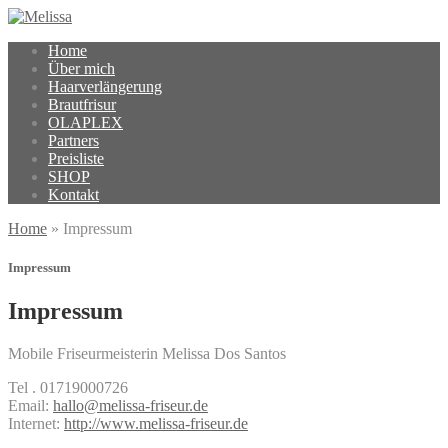
Home
Über mich
Haarverlängerung
Brautfrisur
OLAPLEX
Partners
Preisliste
SHOP
Kontakt
Home
»
Impressum
Impressum
Impressum
Mobile Friseurmeisterin Melissa Dos Santos
Tel . 01719000726
Email:
hallo@melissa-friseur.de
Internet:
http://www.melissa-friseur.de