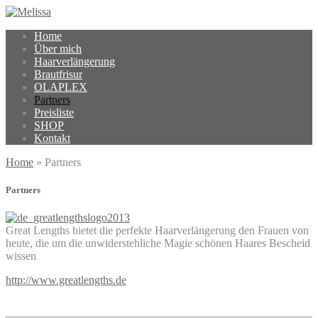
Home
Über mich
Haarverlängerung
Brautfrisur
OLAPLEX
Partners
Preisliste
SHOP
Kontakt
Home
»
Partners
Partners
Great Lengths bietet die perfekte Haarverlängerung den Frauen von
heute, die um die unwiderstehliche Magie schönen Haares Bescheid
wissen
http://www.greatlengths.de